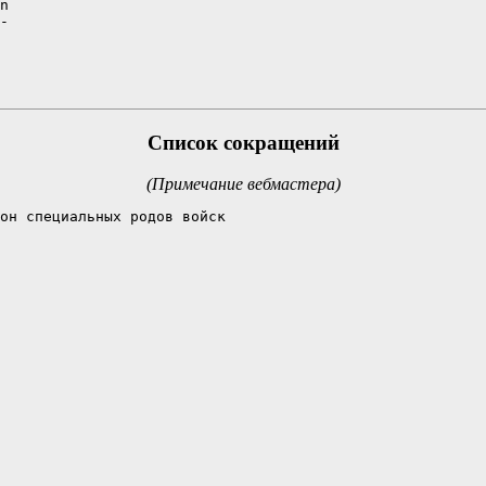
n

-

Список сокращений
(Примечание вебмастера)
он специальных родов войск
