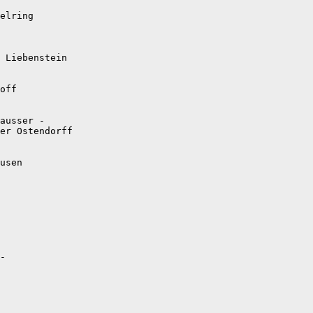
elring

 Liebenstein

off

ausser -

er Ostendorff

usen

-
