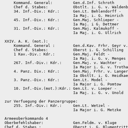
     Kommand. General:         Gen.d.Inf. Schroth

     Chef d. Stabes:           Obstlt. i. G. v. Waldenb
     34. Inf.-Div.: Kdr.:      Gen.Lt. Behlendorff -

                               Ia Maj. i. G. Heinrich

     45. Inf.-Div.: Kdr.:      Gen.Maj. Schlieper -

                               Ia Maj. i G. Dettmer

     31. Inf.-Div.: Kdr.:      Gen.Maj. Kalmukoff -

                               Ia Maj. i. G. Ullrich

 XXIV. A. K. (mot.):

     Kommand. General :        Gen.d.Kav. Frhr. Geyr v.
     Chef d. Stabes:           Oberst i. G. Schilling

     1 Kav.-Div.: Kdr.:        Gen.Maj. Feldt -

                               Ia Maj. i. G. v. Menges

     267. Inf.-Div.: Kdr.:     Gen.Maj. v. Wachter -

                               Ia Major i. G. v. Trotha

     4. Panz. Div.: Kdr.:      Gen.Maj. Frhr. v. Langer
                               Ia Obstlt. i. G. Heidkae
     3. Panz.-Div.: Kdr.:      Gen.Lt. Model -

                               Ia Major i. G. Pomtow

     10. Inf.-Div.(mot.):Kdr.: Gen.Lt. v. Loeper -

                               Ia Maj. i. G. v. Unold

 zur Verfuegung der Panzergruppe:

     255. Inf.-Div.: Kdr.:     Gen.Lt. Wetzel -

                               Ia Major i. G. Metzke

 Armeeoberkommando 4

 Oberbefehlshaber:             Gen.Feldm. v. Kluge

 Chef d. Stabes :              Oberst i. G. Blumentritt
