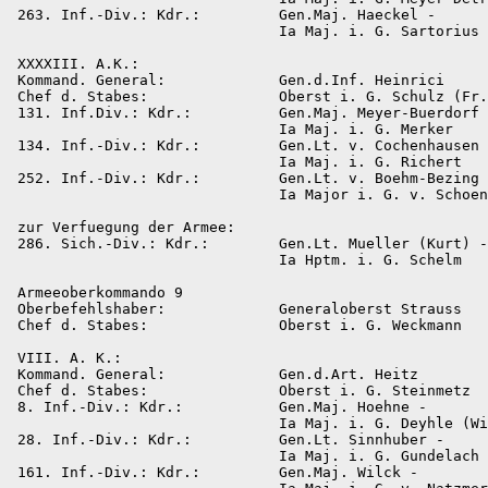
 263. Inf.-Div.: Kdr.:         Gen.Maj. Haeckel -

                               Ia Maj. i. G. Sartorius

 XXXXIII. A.K.:

 Kommand. General:             Gen.d.Inf. Heinrici

 Chef d. Stabes:               Oberst i. G. Schulz (Fr.
 131. Inf.Div.: Kdr.:          Gen.Maj. Meyer-Buerdorf 
                               Ia Maj. i. G. Merker

 134. Inf.-Div.: Kdr.:         Gen.Lt. v. Cochenhausen 
                               Ia Maj. i. G. Richert

 252. Inf.-Div.: Kdr.:         Gen.Lt. v. Boehm-Bezing 
                               Ia Major i. G. v. Schoen
 zur Verfuegung der Armee:

 286. Sich.-Div.: Kdr.:        Gen.Lt. Mueller (Kurt) -

                               Ia Hptm. i. G. Schelm

 Armeeoberkommando 9

 Oberbefehlshaber:             Generaloberst Strauss

 Chef d. Stabes:               Oberst i. G. Weckmann

 VIII. А. K.:

 Kommand. General:             Gen.d.Art. Heitz

 Chef d. Stabes:               Oberst i. G. Steinmetz

 8. Inf.-Div.: Kdr.:           Gen.Maj. Hoehne -

                               Ia Maj. i. G. Deyhle (Wi
 28. Inf.-Div.: Kdr.:          Gen.Lt. Sinnhuber -

                               Ia Maj. i. G. Gundelach

 161. Inf.-Div.: Kdr.:         Gen.Maj. Wilck -
