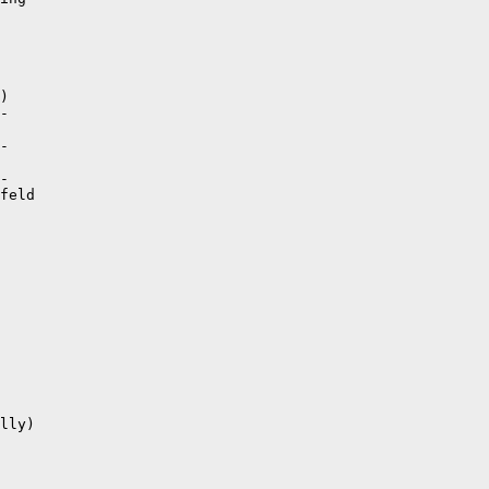
)

-

-

-

feld

lly)
