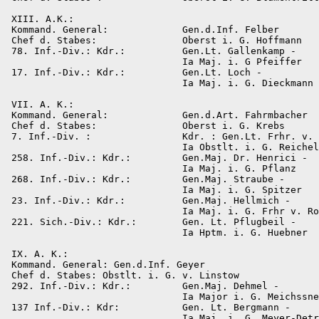
 XIII. A.K.:

 Kommand. General:             Gen.d.Inf. Felber

 Chef d. Stabes:               Oberst i. G. Hoffmann

 78. Inf.-Div.: Kdr.:          Gen.Lt. Gallenkamp -

                               Ia Maj. i. G Pfeiffer

 17. Inf.-Div.: Kdr.:          Gen.Lt. Loch -

                               Ia Maj. i. G. Dieckmann

 VII. A. K.:

 Kommand. General:             Gen.d.Art. Fahrmbacher

 Chef d. Stabes:               Oberst i. G. Krebs

 7. Inf.-Div. :                Kdr. : Gen.Lt. Frhr. v. 
                               Ia Obstlt. i. G. Reichel
 258. Inf.-Div.: Kdr.:         Gen.Maj. Dr. Henrici -

                               Ia Maj. i. G. Pflanz

 268. Inf.-Div.: Kdr.:         Gen.Maj. Straube -

                               Ia Maj. i. G. Spitzer

 23. Inf.-Div.: Kdr.:          Gen.Maj. Hellmich -

                               Ia Maj. i. G. Frhr v. Ro
 221. Sich.-Div.: Kdr.:        Gen. Lt. Pflugbeil -

                               Ia Hptm. i. G. Huebner

 IX. A. K.:

 Kommand. General: Gen.d.Inf. Geyer

 Chef d. Stabes: Obstlt. i. G. v. Linstow

 292. Inf.-Div.: Kdr.:         Gen.Maj. Dehmel -

                               Ia Major i. G. Meichssne
 137 Inf.-Div.: Kdr:           Gen. Lt. Bergmann -

                               Ia Maj. i. G. Meyer-Detr