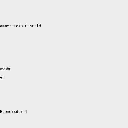
ammerstein-Gesmold

ewahn

er

Huenersdorff
