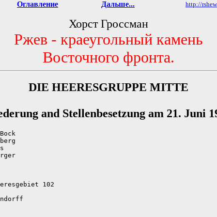
Оглавление
Дальше...
http://rshe
Хорст Гроссман
Ржев - краеугольный камень
Восточного фронта.
DIE HEERESGRUPPE MITTE
ederung and Stellenbesetzung am 21. Juni 1
Bock

berg

s

rger

eresgebiet 102

ndorff
