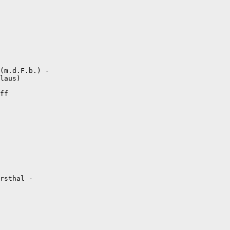
(m.d.F.b.) -

laus)

ff

rsthal -
