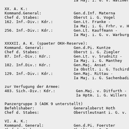
                               Ia Maj. i. G. v. Natzmer

 XX. A. K.:

 Kommand.General:              Gen.d.Inf. Materna

 Chef d. Stabes:               Oberst i. G. Vogel

 162. Inf.-Div.: Kdr.:         Gen.Lt. Franke -

                               Ia Maj. i. G. Frhr. v. H
 256. Inf.-Div.: Kdr.:         Gen.Lt. Kauffmann -

                               Ia Maj. i. G. v. Warburg

 XXXXII. A. K. (spaeter OKH-Reserve):

 Kommand. General:             Gen.d.Pi. Kuntze

 Chef d. Stabes:               Oberst i. G. Ziegler

 87. Inf.-Div.: Kdr.:          Gen.Lt. v. Srudnitz -

                               Ia Maj. i. G. Manthey

 102. Inf.Div.: Kdr.:          Gen.Maj. Ansat -

                               Ia Obstlt. i. G. Tschird
 129. Inf.-Div.: Kdr.:         Gen.Maj. Rittau -

                               Ia Maj. i. G. Sachenbadi
 zur Verfugung der Armee:

 403. Sich.-Div.: Kdr.:         Gen.Maj. v. Ditfurth -

                                Ia Hptm. i. G. Willers

 Panzergruppe 3 (AOK 9 unterstellt)

 Befehlshaber:                 Generaloberst Hoth

 Chef d. Stabes:               Oberstleutnant i. G. v. 
 VI. A. K.:

 Kommand. General:             Gen.d.Pi. Foerster
