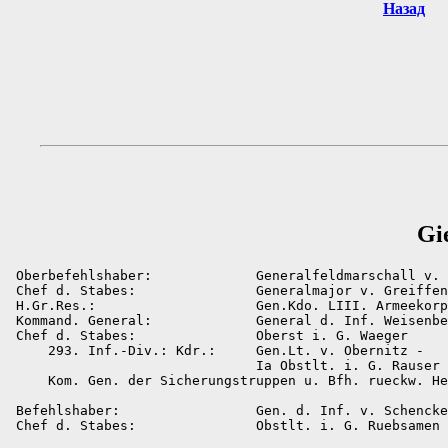
Назад
Gi
 Oberbefehlshaber:             Generalfeldmarschall v. 
 Chef d. Stabes:               Generalmajor v. Greiffen
 H.Gr.Res.:                    Gen.Kdo. LIII. Armeekorp
 Kommand. General:             General d. Inf. Weisenbe
 Chef d. Stabes:               Oberst i. G. Waeger

     293. Inf.-Div.: Kdr.:     Gen.Lt. v. Obernitz -

                               Ia Obstlt. i. G. Rauser

     Kom. Gen. der Sicherungstruppen u. Bfh. rueckw. He
 Befehlshaber:                 Gen. d. Inf. v. Schencke
 Chef d. Stabes:               Obstlt. i. G. Ruebsamen
