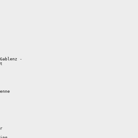
Gablenz -

t

enne

r

ing
