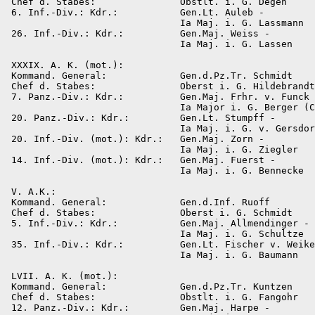
 Chef d. Stabes:               Obstlt. i. G. Degen

 6. Inf.-Div.: Kdr.:           Gen.Lt. Auleb -

                               Ia Maj. i. G. Lassmann

 26. Inf.-Div.: Kdr.:          Gen.Maj. Weiss -

                               Ia Maj. i. G. Lassen

 XXXIX. A. K. (mot.):

 Kommand. General:             Gen.d.Pz.Tr. Schmidt

 Chef d. Stabes:               Oberst i. G. Hildebrandt

 7. Panz.-Div.: Kdr.:          Gen.Maj. Frhr. v. Funck 
                               Ia Major i. G. Berger (C
 20. Panz.-Div.: Kdr.:         Gen.Lt. Stumpff -

                               Ia Maj. i. G. v. Gersdor
 20. Inf.-Div. (mot.): Kdr.:   Gen.Maj. Zorn -

                               Ia Maj. i. G. Ziegler

 14. Inf.-Div. (mot.): Kdr.:   Gen.Maj. Fuerst -

                               Ia Maj. i. G. Bennecke

 V. A.K.:

 Kommand. General:             Gen.d.Inf. Ruoff

 Chef d. Stabes:               Oberst i. G. Schmidt

 5. Inf.-Div.: Kdr.:           Gen.Maj. Allmendinger -

                               Ia Maj. i. G. Schultze

 35. Inf.-Div.: Kdr.:          Gen.Lt. Fischer v. Weike
                               Ia Maj. i. G. Baumann

 LVII. А. К. (mot.):

 Kommand. General:             Gen.d.Pz.Tr. Kuntzen

 Chef d. Stabes:               Obstlt. i. G. Fangohr

 12. Panz.-Div.: Kdr.:         Gen.Maj. Harpe -
