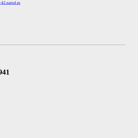
w-42.narod.ru
941