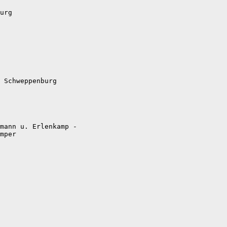
urg

 Schweppenburg

mann u. Erlenkamp -

mper
