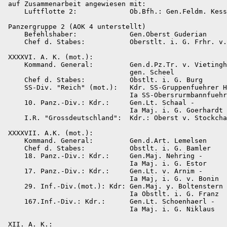
 auf Zusammenarbeit angewiesen mit:

     Luftflotte 2:             Ob.Bfh.: Gen.Feldm. Kess
 Panzergruppe 2 (AOK 4 unterstellt)

     Befehlshaber:             Gen.Oberst Guderian

     Chef d. Stabes:           Oberstlt. i. G. Frhr. v.
 XXXXVI. A. K. (mot.):

     Kommand. General:         Gen.d.Pz.Tr. v. Vietingh
                               gen. Scheel

     Chef d. Stabes:           Obstlt. i. G. Burg

     SS-Div. "Reich" (mot.):   Kdr. SS-Gruppenfuehrer H
                               Ia SS-Obersrurmbannfuehr
     10. Panz.-Div.: Kdr.:     Gen.Lt. Schaal -

                               Ia Maj. i. G. Goerhardt

     I.R. "Grossdeutschland":  Kdr.: Oberst v. Stockcha
 XXXXVII. A.K. (mot.):

     Kommand. General:         Gen.d.Art. Lemelsen

     Chef d. Stabes:           Obstlt. i. G. Bamler

     18. Panz.-Div.: Kdr.:     Gen.Maj. Nehring -

                               Ia Maj. i. G. Estor

     17. Panz.-Div.: Kdr.:     Gen.Lt. v. Arnim -

                               Ia Maj, i. G. v. Bonin

     29. Inf.-Div.(mot.): Kdr: Gen.Maj. y. Boltenstern 
                               Ia Obstlt. i. G. Franz

     167.Inf.-Div.: Kdr.:      Gen.Lt. Schoenhaerl -

                               Ia Maj. i. G. Niklaus

 XII. A. K.:
