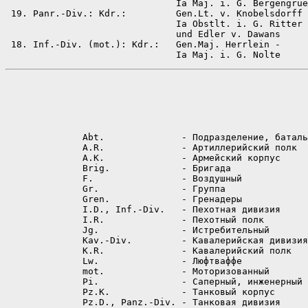
                               Ia Maj. i. G. Bergengrue
 19. Panr.-Div.: Kdr.:         Gen.Lt. v. Knobelsdorff 
                               Ia Obstlt. i. G. Ritter

                               und Edler v. Dawans

 18. Inf.-Div. (mot.): Kdr.:   Gen.Maj. Herrlein -

              Abt.              - Подразделение, баталь
              A.R.              - Артиллерийский полк

              A.K.              - Армейский корпус

              Brig.             - Бригада

              F.                - Воздушный

              Gr.               - Группа

              Gren.             - Гренадеры

              I.D., Inf.-Div.   - Пехотная дивизия

              I.R.              - Пехотный полк

              Jg.               - Истребительный

              Kav.-Div.         - Кавалерийская дивизия

              K.R.              - Кавалерийский полк

              Lw.               - Люфтваффе

              mot.              - Моторизованный

              Pi.               - Саперный, инженерный

              Pz.K.             - Танковый корпус

              Pz.D., Panz.-Div. - Танковая дивизия
